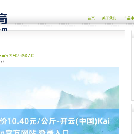
首页
关于我们
产品
aiyun官方网站 登录入口
73