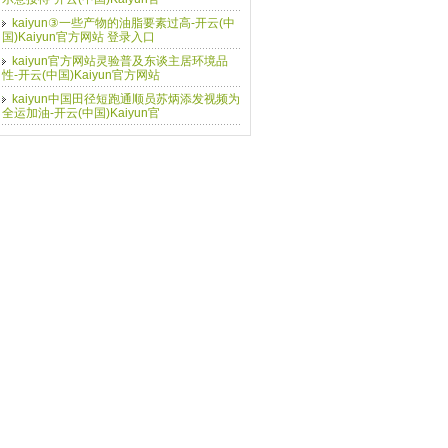
kaiyun③一些产物的油脂要素过高-开云(中
国)Kaiyun官方网站 登录入口
kaiyun官方网站灵验普及东谈主居环境品
性-开云(中国)Kaiyun官方网站
kaiyun中国田径短跑通顺员苏炳添发视频为
全运加油-开云(中国)Kaiyun官