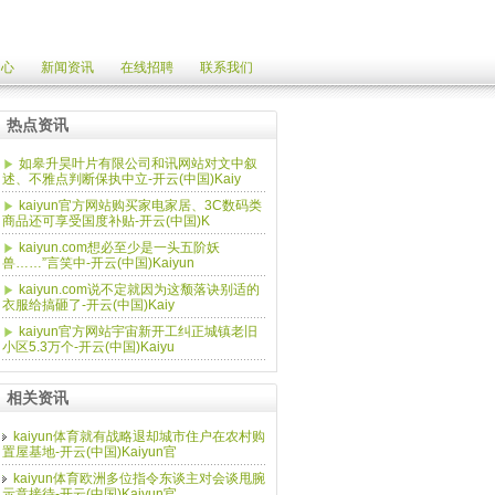
中心
新闻资讯
在线招聘
联系我们
热点资讯
如皋升昊叶片有限公司和讯网站对文中叙
述、不雅点判断保执中立-开云(中国)Kaiy
kaiyun官方网站购买家电家居、3C数码类
商品还可享受国度补贴-开云(中国)K
kaiyun.com想必至少是一头五阶妖
兽……”言笑中-开云(中国)Kaiyun
kaiyun.com说不定就因为这颓落诀别适的
衣服给搞砸了-开云(中国)Kaiy
kaiyun官方网站宇宙新开工纠正城镇老旧
小区5.3万个-开云(中国)Kaiyu
相关资讯
kaiyun体育就有战略退却城市住户在农村购
置屋基地-开云(中国)Kaiyun官
kaiyun体育欧洲多位指令东谈主对会谈甩腕
示意接待-开云(中国)Kaiyun官