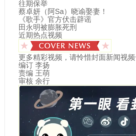
往期保举
蔡卓妍（阿Sa）晓谕娶妻！
《歌手》官方伏击辟谣
田永明被膨胀死刑
近期热点视频
更多精彩视频，请怜惜封面新闻视频
编订 李扬
责编 王萌
审核 余行