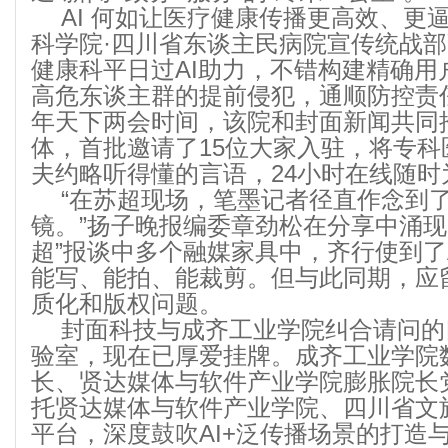
AI 何如让医疗健康传播更高效、更
科学院·四川省东谈主民病院宣传统战
健康科平日过AI助力，不错构建精确用
高危东谈主群的提前侵犯，通顺防控责
年天下两会时间，该院和封面新闻共同推
体，首批邀请了15位大家入驻，将专
夫约略听得懂的言语，24小时在线随时
“在苏超现场，笔墨记者径直作念到
镜。”扬子晚报编委章劲松在分享中涌现
超”报谈中多个融媒家具中，齐行使到了
能写、能拍、能裁剪。但与此同期，应
质化和版权问题。
封面科技与成齐工业学院纠合请问的
验室，现在已厚爱挂牌。成齐工业学院
长、贤达媒体与软件产业学院膨胀院长
托贤达媒体与软件产业学院、四川省文
平台，深度鼓吹AI+泛传播场景的打造