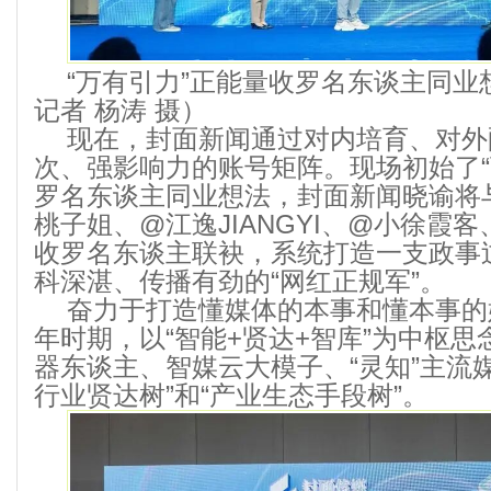
“万有引力”正能量收罗名东谈主同
记者 杨涛 摄）
现在，封面新闻通过对内培育、对外
次、强影响力的账号矩阵。现场初始了“
罗名东谈主同业想法，封面新闻晓谕将
桃子姐、@江逸JIANGYI、@小徐霞
收罗名东谈主联袂，系统打造一支政事
科深湛、传播有劲的“网红正规军”。
奋力于打造懂媒体的本事和懂本事的
年时期，以“智能+贤达+智库”为中枢
器东谈主、智媒云大模子、“灵知”主流
行业贤达树”和“产业生态手段树”。