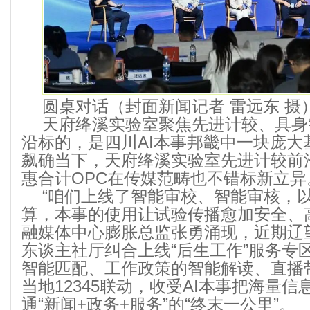
圆桌对话（封面新闻记者 雷远东 摄
天府绛溪实验室聚焦先进计较、具身
沿标的，是四川AI本事邦畿中一块庞大
飙确当下，天府绛溪实验室先进计较前
惠合计OPC在传媒范畴也不错标新立异
“咱们上线了智能审校、智能审核，
算，本事的使用让试验传播愈加安全、
融媒体中心膨胀总监张勇涌现，近期辽
东谈主社厅纠合上线“后生工作”服务专
智能匹配、工作政策的智能解读、直播
当地12345联动，收受AI本事把海量
通“新闻+政务+服务”的“终末一公里”。