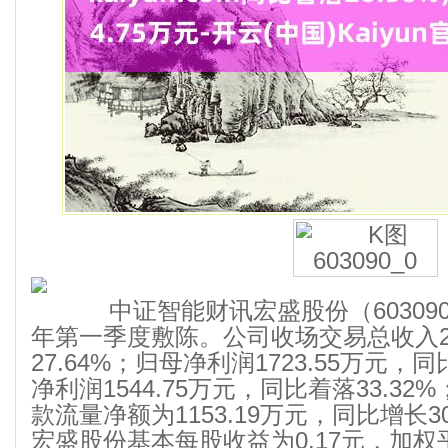
中证智能财讯宏盛股份（603090）
年第一季度敷陈。公司收场交易总收入2
27.64%；归母净利润1723.55万元，同
净利润1544.75万元，同比着落33.3
款流量净额为1153.19万元，同比增长3
宏盛股份基本每股收益为0.17元，加