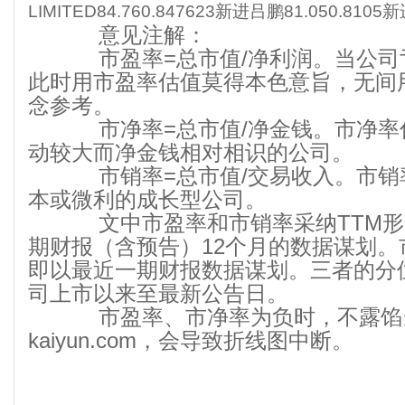
LIMITED84.760.847623新进吕鹏81.050.8105
意见注解：
市盈率=总市值/净利润。当公司
此时用市盈率估值莫得本色意旨，无间
念参考。
市净率=总市值/净金钱。市净率
动较大而净金钱相对相识的公司。
市销率=总市值/交易收入。市销
本或微利的成长型公司。
文中市盈率和市销率采纳TTM形
期财报（含预告）12个月的数据谋划。
即以最近一期财报数据谋划。三者的分
司上市以来至最新公告日。
市盈率、市净率为负时，不露馅
kaiyun.com，会导致折线图中断。