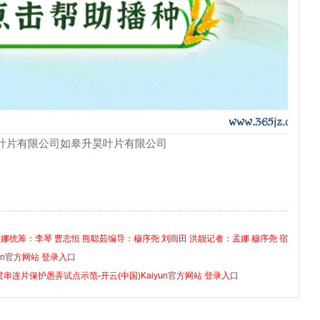
叶片有限公司如皋升昊叶片有限公司
良 孟娜统筹：李琴 曹志恒 熊聪茹编导：穆序尧 刘雨田 洪靓记者：孟娜 穆序尧 宿
yun官方网站 登录入口
贯串连片保护愚弄试点示范-开云(中国)Kaiyun官方网站 登录入口