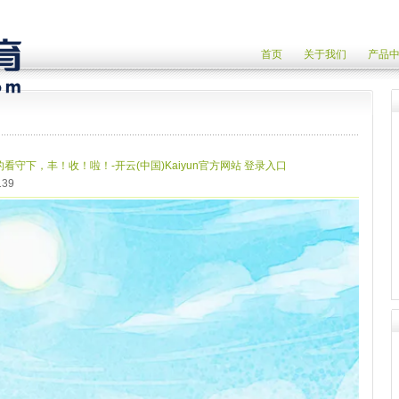
首页
关于我们
产品
守下，丰！收！啦！-开云(中国)Kaiyun官方网站 登录入口
39