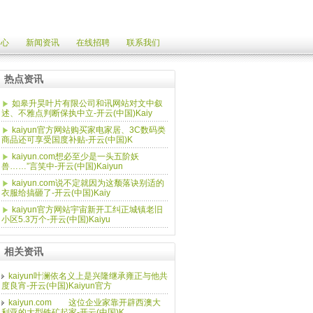
中心
新闻资讯
在线招聘
联系我们
热点资讯
如皋升昊叶片有限公司和讯网站对文中叙
述、不雅点判断保执中立-开云(中国)Kaiy
kaiyun官方网站购买家电家居、3C数码类
商品还可享受国度补贴-开云(中国)K
kaiyun.com想必至少是一头五阶妖
兽……”言笑中-开云(中国)Kaiyun
kaiyun.com说不定就因为这颓落诀别适的
衣服给搞砸了-开云(中国)Kaiy
kaiyun官方网站宇宙新开工纠正城镇老旧
小区5.3万个-开云(中国)Kaiyu
相关资讯
kaiyun叶澜依名义上是兴隆继承雍正与他共
度良宵-开云(中国)Kaiyun官方
kaiyun.com 这位企业家靠开辟西澳大
利亚的大型铁矿起家-开云(中国)K