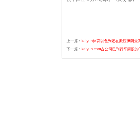
上一篇：
kaiyun体育以色列还在欺压伊朗最高
下一篇：
kaiyun.com占公司已刊行平庸股的0