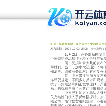
如皋升昊叶片有限公司严重损伤中加两国企业的平
发布日期：2024-10-03 15:08 点击次数：1
10月2日，商务部新闻发言
中国钢铝成品加征关税的最终产物
问：凭据加拿大此前发布的公
拜胜利。当日，加拿大还通知了将于
物清单。请教商务部对此有何复兴
答：中方贯注到加方发布相
洋经贸规定，不顾多方反对和规劝
抗了市集经济和刚正竞争原则，严
系，骚扰和歪曲了公共产业链和供
中方已对加方的单边方针和
关完结性门径入手反悔悟探听。加
限公司，恪守世贸组织规定，不要
视中国企业方正职权。（商务部）