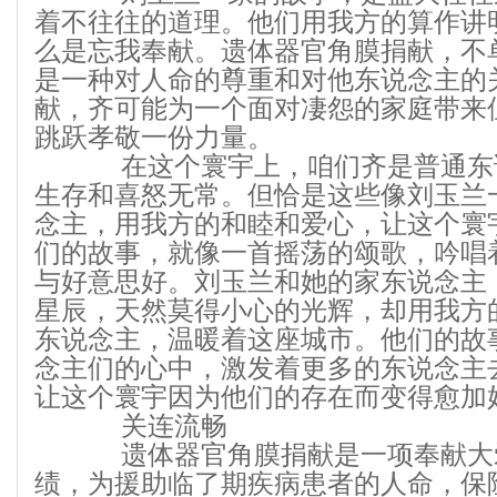
着不往往的道理。他们用我方的算作讲
么是忘我奉献。遗体器官角膜捐献，不
是一种对人命的尊重和对他东说念主的
献，齐可能为一个面对凄怨的家庭带来
跳跃孝敬一份力量。
在这个寰宇上，咱们齐是普通东
生存和喜怒无常。但恰是这些像刘玉兰
念主，用我方的和睦和爱心，让这个寰
们的故事，就像一首摇荡的颂歌，吟唱
与好意思好。刘玉兰和她的家东说念主
星辰，天然莫得小心的光辉，却用我方
东说念主，温暖着这座城市。他们的故
念主们的心中，激发着更多的东说念主
让这个寰宇因为他们的存在而变得愈加
关连流畅
遗体器官角膜捐献是一项奉献大
绩，为援助临了期疾病患者的人命，保