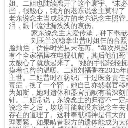
姐、二姐也陆续离开了这个寰宇。“未
些，很酸心，我方的老东说念主莫得了
老东说念主当成我方的老东说念主照管
泪，眼中流泄漏浅浅的哀伤。
家东说念主大爱传承，种下奉献
刘玉兰沉稳拿出昔时姐仨的合照
脸灿烂，仿佛时光从未荏苒。“每次想
有个全家福摆在电视机前，其后他们死
太酸心了就放起来了。”她的手指轻轻
摸着也曾的温暖。二姐刘福香在2015
主世。二姐昔时在纺织厂干过医务责任
毒症，换了一个肾，她自己亦然器官移
为如斯，她对遗体和器官捐献有着深刻
针。二姐常说，东说念主的归宿不一定
说念主之后，坟场可能就没东说念主去
存在的道理了。这种奉献精神是伟大的
理要紧。如果畴昔我方的遗体能成为大