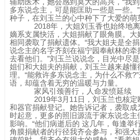
辅助医术，她会感到莫大的高兴，“我
多东说念主，可是能匡助一些是一些。
种子，在刘玉兰的心中种下了大爱的萌
2018年，大姐刘玉香也始终地离
嫡系支属快活，大姐捐献了眼角膜。大
相同袭取了捐献遗体。“我大姐夫是全
说念主的名字齐刻在福宁园奉献林的牵
去看他们。”刘玉兰说说念，目光中尽
姐们和大姐夫的捐献，刘玉兰越来越懂
理。“能救许多东说念主，为什么不救?
语，却蕴含着无穷的温暖与力量。
家风引颈善行，人命发愤延续
2019年3月11日，刘玉兰也核
和器官捐献登记。她告诉记者，袭取成
时起意，更多的照旧源流于家东说念主
影响。“他们病逝后的 这几年，每逢举
角膜捐献者的行径我齐会参与，和强大
碑前时，我齐会有很大的感触。”看着