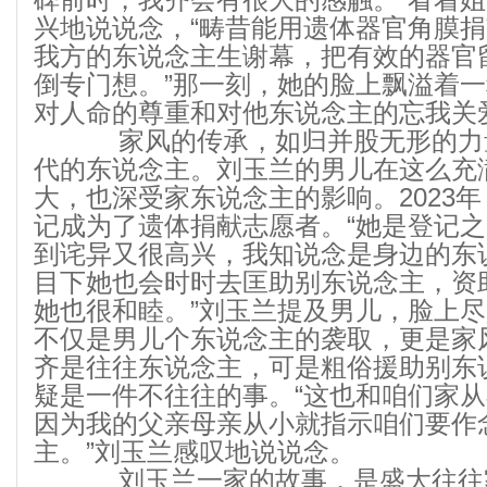
兴地说说念，“畴昔能用遗体器官角膜
我方的东说念主生谢幕，把有效的器官
倒专门想。”那一刻，她的脸上飘溢着
对人命的尊重和对他东说念主的忘我关
家风的传承，如归并股无形的力
代的东说念主。刘玉兰的男儿在这么充
大，也深受家东说念主的影响。2023
记成为了遗体捐献志愿者。“她是登记
到诧异又很高兴，我知说念是身边的东
目下她也会时时去匡助别东说念主，资
她也很和睦。”刘玉兰提及男儿，脸上
不仅是男儿个东说念主的袭取，更是家
齐是往往东说念主，可是粗俗援助别东
疑是一件不往往的事。“这也和咱们家
因为我的父亲母亲从小就指示咱们要作
主。”刘玉兰感叹地说说念。
刘玉兰一家的故事，是盛大往往