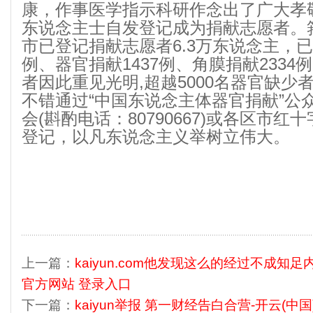
康，作事医学指示科研作念出了广大孝
东说念主士自发登记成为捐献志愿者。箝
市已登记捐献志愿者6.3万东说念主，已
例、器官捐献1437例、角膜捐献2334
者因此重见光明,超越5000名器官缺少
不错通过“中国东说念主体器官捐献”公
会(斟酌电话：80790667)或各区市
登记，以凡东说念主义举树立伟大。
上一篇：
kaiyun.com他发现这么的经过不成知足内
官方网站 登录入口
下一篇：
kaiyun举报 第一财经告白合营-开云(中国