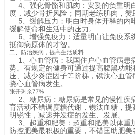
4、强化骨骼和肌肉：安妥的负重明
度，减少骨折风险；同期老练肌肉，赞
5、缓解压力：明白时身体开释的内
缓解使命和生活中的压力。
6、增强免疫力：适量明白让免疫系统
抵御病原体的才智。
二、防治疾病，提高生活质料
1、心血管病：我国住户心血管病患
势。有规定的健身可通过提高腹黑功能
压、减少炎症因子等阶梯，镌汰心血管
挠心血管病发生。
张开剩余77%
2、糖尿病：糖尿病是常见的慢性疾
育活动不错调度糖代谢，镌汰血糖，提
明锐性，减速并发症的发生、发展。
3、超重和肥美：超重和肥美以体重
防控肥美最积极的重要，不错匡助肥美