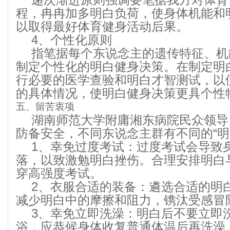
程，冉冉加多明白负荷，使身体机能和
以取得最好体育健身活动后果。
4、个性化原则
指笔据每个东说念主的遗传特征、机
制定个性化的明白健身决策。在制定明
行必要的医学查验和明白才智测试，以
的具体情况，使明白健身决策更具个性
五、留苦衷项
湖南师范大学附庸湘东病院民众领导
防备安全，不同东说念主群有不同的“明
1、幸免过度考试：过度考试会导致
落，以致激勉明白挫伤。合理安排明白
穿高强度考试。
2、衣服合适的装备：遴选合适的明
减少明白中的摩擦和阻力，镌汰受感冒
3、幸免立即洗澡：明白后不要立即
浴，应恭候身体收复普通体温后再洗澡