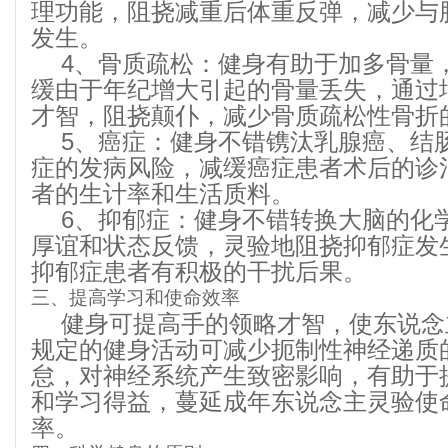
理功能，阻挠减重后体重反弹，减少与
发生。
4、骨质疏松：健身有助于加多骨量
缓由于年纪增大引起的骨量丢失，通过
才智，阻挠颠仆，减少骨质疏松性骨折
5、癌症：健身不错镌汰乳腺癌、结
症的发病风险，减缓癌症患者术后的诊
者的生计率和生活质料。
6、抑郁症：健身不错转换大脑的化
厚谊和状态反馈，灵验地阻挠抑郁症发
抑郁症患者有积极的干扰后果。
三、提高学习和使命效率
健身可提高手的领略才智，使东说念
规定的健身活动可减少扼制性神经递质
怠，对神经系统产生致密影响，有助于
和学习得益，蔓延成年东说念主灵验使
率。