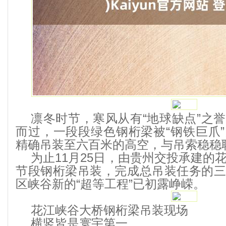
凛冬时节，寒风从有“地球缺点”之
而过，一段段绿色钢桁梁被“钢铁巨爪
精确吊装至六百米的高空，与吊索稳稳
为止11月25日，由贵州交投承建的
节段钢桁梁吊装，完成总吊装任务的
区峡谷新的“超等工程”已初露峥嵘。
花江峡谷大桥钢桁梁吊装现场
横竖皆是寰宇第一