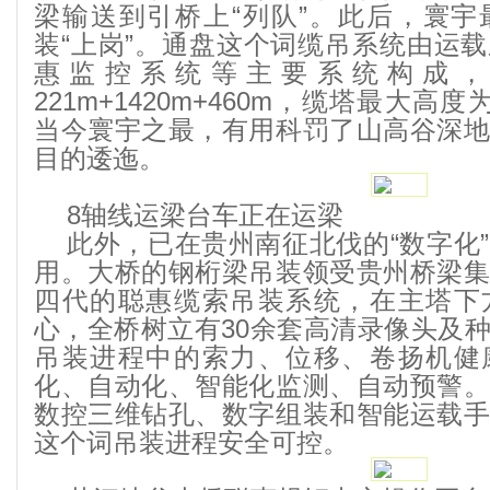
梁输送到引桥上“列队”。此后，寰
装“上岗”。通盘这个词缆吊系统由运
惠监控系统等主要系统构成，
221m+1420m+460m，缆塔最大高
当今寰宇之最，有用科罚了山高谷深
目的逶迤。
8轴线运梁台车正在运梁
此外，已在贵州南征北伐的“数字化
用。大桥的钢桁梁吊装领受贵州桥梁
四代的聪惠缆索吊装系统，在主塔下
心，全桥树立有30余套高清录像头及
吊装进程中的索力、位移、卷扬机健
化、自动化、智能化监测、自动预警
数控三维钻孔、数字组装和智能运载
这个词吊装进程安全可控。