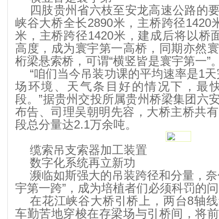
四肢贵州省六枝至安龙高速公路的
峡谷大桥全长2890米，主桥跨径1420
米，主桥跨径1420米，建成后将以桥
高度，成为寰宇第一高桥，同期亦然
桁梁悬索桥，可谓“横竖皆是寰宇第一”
“咱们当今吊装功课的平均速率是1天
场环境、天气条目好的情况下，最快
段。”据贵州交投所属贵州桥梁集团六
布告、司理吴朝明先容，大桥主桥共有
段总分量达2.1万余吨。
缆索吊支索器加工装置
数字化系统再立新功
濒临如斯强大的吊装跨径和分量，奈
宇第一跨”，成为培植者们必须科罚的
在花江峡谷大桥引桥上，两台8轴
车勤苦地穿梭在存梁场与引桥间，将