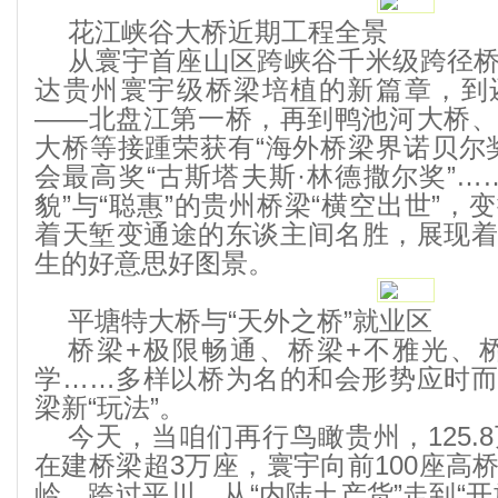
花江峡谷大桥近期工程全景
从寰宇首座山区跨峡谷千米级跨径
达贵州寰宇级桥梁培植的新篇章，到
——北盘江第一桥，再到鸭池河大桥
大桥等接踵荣获有“海外桥梁界诺贝尔
会最高奖“古斯塔夫斯·林德撒尔奖”…
貌”与“聪惠”的贵州桥梁“横空出世”
着天堑变通途的东谈主间名胜，展现
生的好意思好图景。
平塘特大桥与“天外之桥”就业区
桥梁+极限畅通、桥梁+不雅光、
学……多样以桥为名的和会形势应时
梁新“玩法”。
今天，当咱们再行鸟瞰贵州，125.
在建桥梁超3万座，寰宇向前100座高
岭、跨过平川，从“内陆土产货”走到“