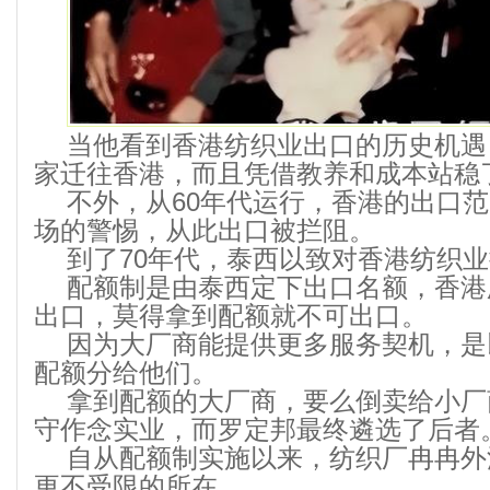
当他看到香港纺织业出口的历史机遇，
家迁往香港，而且凭借教养和成本站稳
不外，从60年代运行，香港的出口
场的警惕，从此出口被拦阻。
到了70年代，泰西以致对香港纺织业
配额制是由泰西定下出口名额，香港
出口，莫得拿到配额就不可出口。
因为大厂商能提供更多服务契机，是
配额分给他们。
拿到配额的大厂商，要么倒卖给小厂
守作念实业，而罗定邦最终遴选了后者
自从配额制实施以来，纺织厂冉冉外
更不受限的所在。