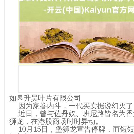
如皋升昊叶片有限公司
因为家眷内斗，一代买卖据说幻灭了
近日，曾与佐丹奴、班尼路皆名为香
狮龙，在港股商场时时异动。
10月15日，堡狮龙宣告停牌，而短