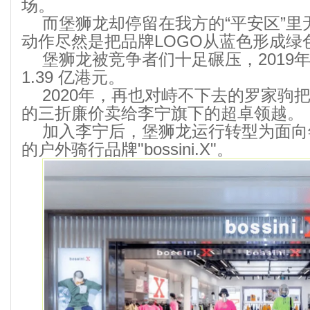
场。
而堡狮龙却停留在我方的“平安区”
动作尽然是把品牌LOGO从蓝色形成绿
堡狮龙被竞争者们十足碾压，2019
1.39 亿港元。
2020年，再也对峙不下去的罗家驹把
的三折廉价卖给李宁旗下的超卓领越。
加入李宁后，堡狮龙运行转型为面向
的户外骑行品牌"bossini.X"。