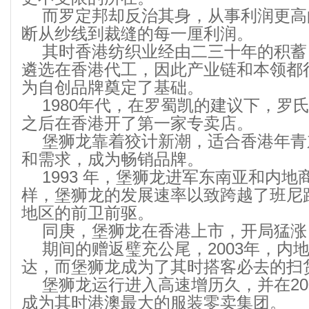
而罗定邦却反治其身，从事利润更高
断从纱线到裁缝的每一厘利润。
其时香港纺织业经由二三十年的积蓄
遴选在香港代工，因此产业链和本领都
为自创品牌奠定了基础。
1980年代，在罗蜀凯的建议下，罗
之后在香港开了第一家专卖店。
堡狮龙靠着狡计新潮，适合香港年青
和需求，成为畅销品牌。
1993 年，堡狮龙进军东南亚和内
样，堡狮龙的发展速率以致跨越了班尼
地区的前卫前驱。
同庚，堡狮龙在香港上市，开局猛涨
期间的赠返璧充公尾，2003年，内
达，而堡狮龙成为了其时搭客必去的扫
堡狮龙运行进入高速增历久，并在20
成为其时港澳最大的服装零卖集团。