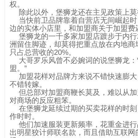
权。
除此以外，堡狮龙还在主见政策上莫
当快前卫品牌靠着自营店无间崛起时
边的实体小店里，和加盟商关于加盟费
堡狮龙的一千多家加盟店踱步于内行
洲留住脚迹，却莫得把重点放在内地商
只占总营收的20%。
大哥罗乐风曾不必婉词的说堡狮龙：
盟。”
加盟花样对品牌方来说不错快速膨大
不错转嫁。
但总部对加盟商鞭长莫及，难以从加
对商场的反应粗笨。
在堡狮龙延续过期的买卖花样的时刻
作时时。
他们加速服装更新频率，花重金进行
出明星狡计师联名款，而且借助互联网