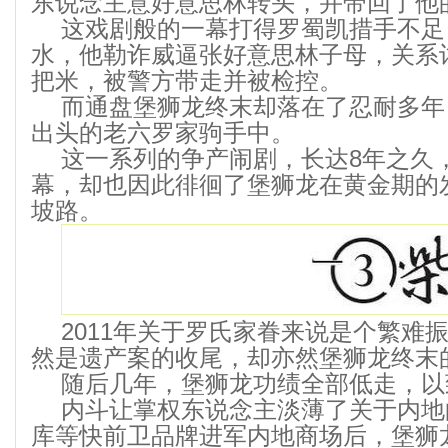
东说念主意好意思林转头，并带回了他
这戏剧般的一幕打得罗蜀凯措手不足
水，他勒诈威逼张好意思林子母，关系
把米，被警方带走并被检控。
而通盘堡狮龙终末却落在了忍耐多年
出头的老六罗家驹手中。
这一系列的争产闹剧，长达8年之久
幕，却也因此徘徊了堡狮龙在黄金期的
坡路。
2011年关于罗氏家眷来说是个繁难
然是遗产案的收尾，却亦然堡狮龙终末
随后几年，堡狮龙功绩全部低走，以
内斗让掌权东说念主淡薄了关于内地
库等快前卫品牌进军内地商场后，堡狮