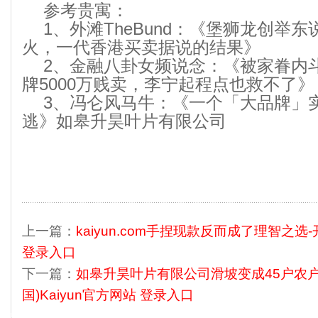
参考贵寓：
1、外滩TheBund：《堡狮龙创举
火，一代香港买卖据说的结果》
2、金融八卦女频说念：《被家眷内斗
牌5000万贱卖，李宁起程点也救不了》
3、冯仑风马牛：《一个「大品牌」
逃》如皋升昊叶片有限公司
上一篇：
kaiyun.com手捏现款反而成了理智之选-
登录入口
下一篇：
如皋升昊叶片有限公司滑坡变成45户农户
国)Kaiyun官方网站 登录入口