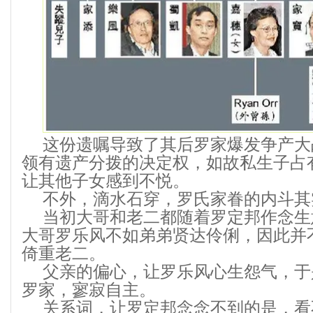
这份遗嘱导致了其后罗家爆发争产大
领有遗产分拨的决定权，如故私生子占
让其他子女感到不悦。
不外，滴水石穿，罗氏家眷的内斗其
当初大哥和老二都随着罗定邦作念生
大哥罗乐风不如弟弟贤达伶俐，因此并
倚重老二。
父亲的偏心，让罗乐风心生怨气，于
罗家，寥寂自主。
关系词，让罗定邦念念不到的是，看