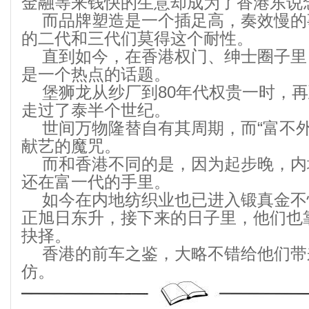
金融等来钱快的生意却成为了香港东说
而品牌塑造是一个插足高，奏效慢的
的二代和三代们莫得这个耐性。
直到如今，在香港权门、绅士圈子里
是一个热点的话题。
堡狮龙从纱厂到80年代权贵一时，
走过了泰半个世纪。
世间万物隆替自有其周期，而“富不
献艺的魔咒。
而和香港不同的是，因为起步晚，内
还在富一代的手里。
如今在内地纺织业也已进入锻真金不
正旭日东升，接下来的日子里，他们也
抉择。
香港的前车之鉴，大略不错给他们带
仿。