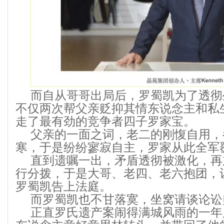
而自从哥哥出局后，罗蜀凯为了透彻
不仅两次帮父亲贬抑其情东说念主和私
走了最有劲的竞争者四子罗家宝。
父亲的一面之词，老二的刚愎自用，
寒，于是纷纷寥寂自主，罗家从此全军
直到遗嘱一出，矛盾透彻被激化，再
行分拨，于是大哥、老四、老六抱团，
罗蜀凯告上法庭。
而罗蜀凯也不甘落寞，坐窝请谈论讼
正直罗氏遗产案闹得满城风雨的一年